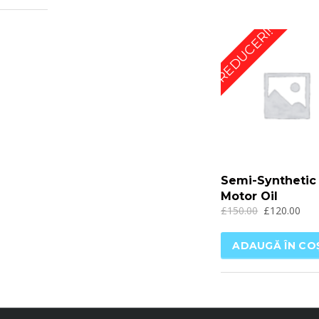
REDUCERI!
Semi-Synthetic
Motor Oil
£
150.00
£
120.00
ADAUGĂ ÎN CO