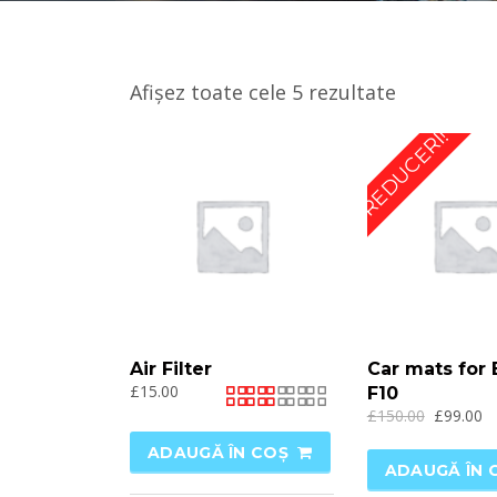
Afișez toate cele 5 rezultate
REDUCERI!
Air Filter
Car mats fo
£
15.00
F10
£
150.00
£
99.00
Evaluat
la
ADAUGĂ ÎN COȘ
2.33
ADAUGĂ ÎN 
din 5