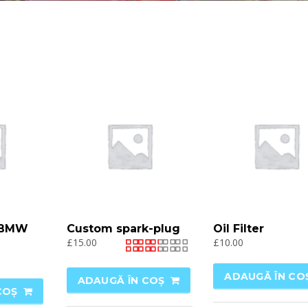
r BMW
Custom spark-plug
Oil Filter
£
15.00
£
10.00
Evaluat
la
ADAUGĂ ÎN CO
ADAUGĂ ÎN COȘ
2.47
COȘ
din 5