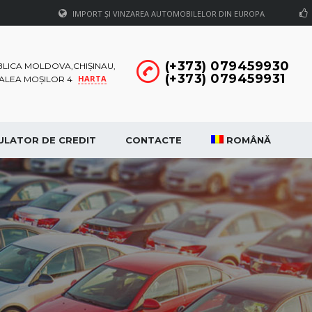
IMPORT ȘI VINZAREA AUTOMOBILELOR DIN EUROPA
(+373) 079459930
LICA MOLDOVA,CHIȘINAU,
(+373) 079459931
HARTA
CALEA MOȘILOR 4
ULATOR DE CREDIT
CONTACTE
ROMÂNĂ